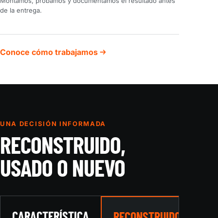
Montamos, probamos y documentamos el resultado antes
de la entrega.
Conoce cómo trabajamos
UNA DECISIÓN INFORMADA
RECONSTRUIDO,
USADO O NUEVO
CARACTERÍSTICA
US
RECONSTRUIDO