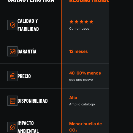
CALIDAD Y
★★★★★
★
FIABILIDAD
Como nuevo
Varia
Sin 
GARANTÍA
12 meses
limi
40–60% menos
Ahor
PRECIO
ries
que uno nuevo
Alta
DISPONIBILIDAD
Inci
Amplio catálogo
IMPACTO
Menor huella de
Reut
CO₂
AMBIENTAL
cont