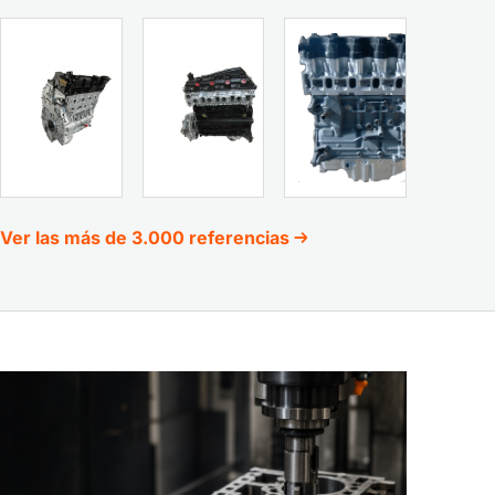
Motor
Motor
Motor
TOYOTA
FIAT
BMW
1CD
DOBLO
N47D20C
FTV
182B90
2.0
2.0
1.9
D
JTD
Ver las más de 3.000 referencias