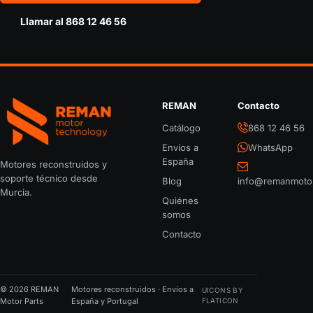
Llamar al 868 12 46 56
REMAN
Contacto
REMAN Motor Parts
Catálogo
868 12 46 56
Envíos a
WhatsApp
España
Motores reconstruidos y
soporte técnico desde
Blog
info@remanmoto
Murcia.
Quiénes
somos
Contacto
© 2026 REMAN
Motores reconstruidos · Envíos a
UICONS BY
Motor Parts
España y Portugal
FLATICON