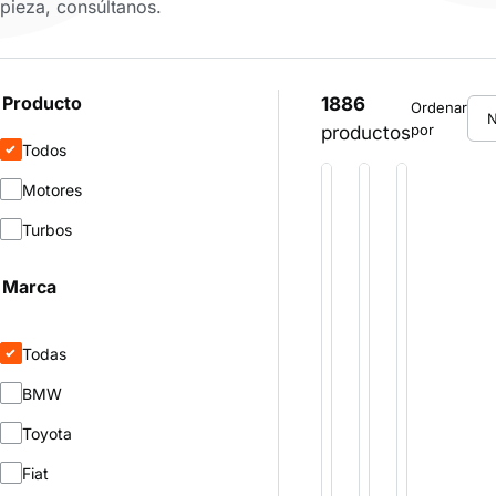
pieza, consúltanos.
Producto
1886
Ordenar
por
productos
Todos
Motores
Motor
Motor
Motor
BMW
TOYOTA
FIAT
Turbos
N47D20C
1CD
DOBLO
2.0
FTV
182B900
Marca
2.0
1.9
Motor
·
D
JTD
BMW
Todas
Motor
Motor
·
·
·
Diésel
BMW
Toyota
Fiat
·
·
Toyota
Diésel
Diésel
Fiat
Ver
Ver
Ver