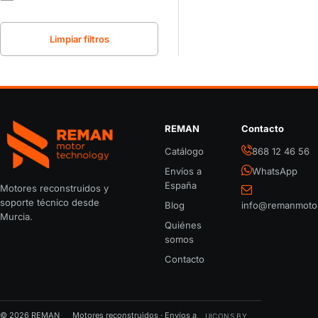
Limpiar filtros
REMAN
Contacto
REMAN Motor Parts
Catálogo
868 12 46 56
Envíos a
WhatsApp
España
Motores reconstruidos y
soporte técnico desde
Blog
info@remanmoto
Murcia.
Quiénes
somos
Contacto
© 2026 REMAN
Motores reconstruidos · Envíos a
UICONS BY