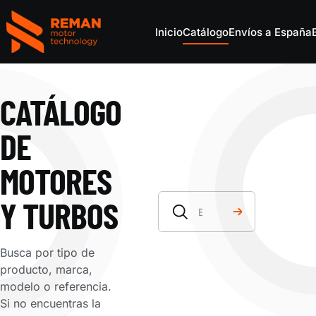
Inicio
Catálogo
Envíos a España
REMAN Motor Parts
CATÁLOGO
DE
MOTORES
Buscar por marca, modelo
Y TURBOS
Busca por tipo de
producto, marca,
modelo o referencia.
Si no encuentras la