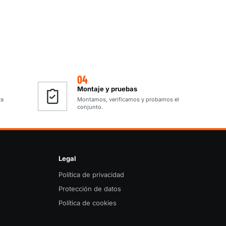
04
Montaje y pruebas
ra
Montamos, verificamos y probamos el
conjunto.
Legal
Política de privacidad
Protección de datos
m
Política de cookies