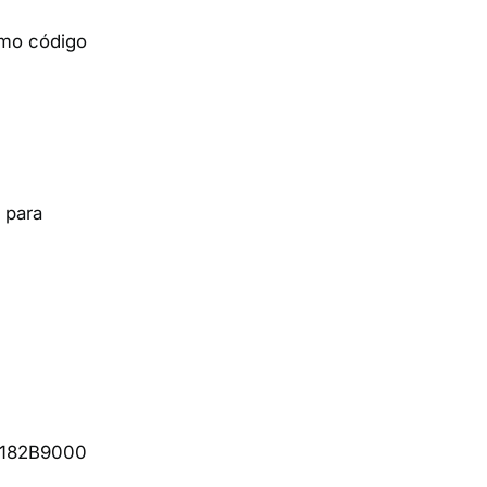
smo código
 para
O 182B9000