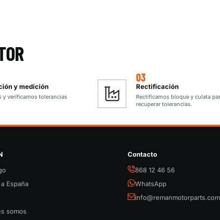
TOR
03
ción y medición
Rectificación
y verificamos tolerancias
Rectificamos bloque y culata pa
recuperar tolerancias.
N
Contacto
go
868 12 46 56
 a España
WhatsApp
info@remanmotorparts.co
es somos