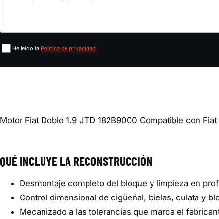
tu
o
caso
matrícula
He leído la
Política de privacidad
Motor Fiat Doblo 1.9 JTD 182B9000 Compatible con Fiat
QUÉ INCLUYE LA RECONSTRUCCIÓN
Desmontaje completo del bloque y limpieza en pro
Control dimensional de cigüeñal, bielas, culata y bl
Mecanizado a las tolerancias que marca el fabrican