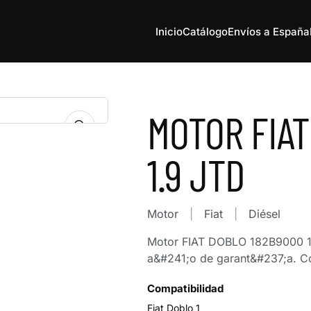
Inicio
Catálogo
Envíos a España
MOTOR FIAT
1.9 JTD
Motor
Fiat
Diésel
Motor FIAT DOBLO 182B9000 1
a&#241;o de garant&#237;a. Co
Compatibilidad
Fiat Doblo 1