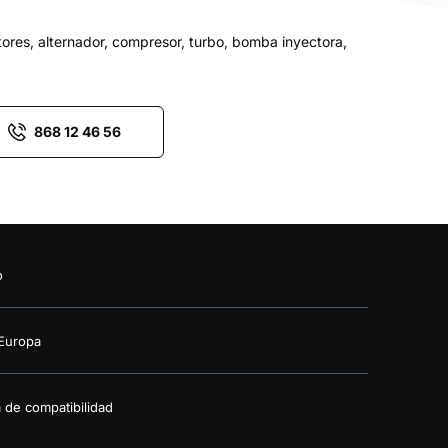
tores, alternador, compresor, turbo, bomba inyectora,
868 12 46 56
o
 Europa
a de compatibilidad