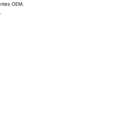
entes OEM.
.