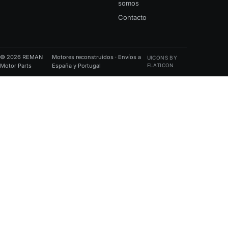
somos
Contacto
© 2026 REMAN
Motores reconstruidos · Envíos a
UICONS BY
Motor Parts
España y Portugal
FLATICON