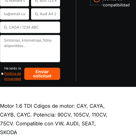
compatibilidad
Email
Marca
y
Código
modelo
de
Cuéntanos
motor
tu
o
caso
matrícula
He leído la
Enviar
Política de
solicitud
privacidad
Motor 1.6 TDI Cdigos de motor: CAY, CAYA,
CAYB, CAYC. Potencia: 90CV, 105CV, 110CV,
75CV. Compatible con VW, AUDI, SEAT,
SKODA