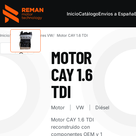
Inicio
Catálogo
Envíos a España
REMAN Motor Parts
Inicio
Catálogo
Motores VW
Motor CAY 1.6 TDI
MOTOR
CAY 1.6
TDI
Motor
VW
Diésel
Motor CAY 1.6 TDI
reconstruido con
componentes OEM y 1