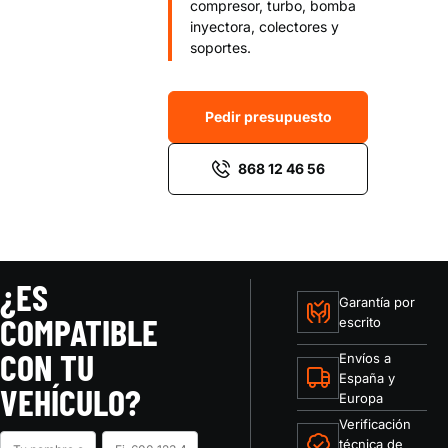
compresor, turbo, bomba
inyectora, colectores y
soportes.
Pedir presupuesto
868 12 46 56
¿ES
Garantía por
COMPATIBLE
escrito
CON TU
Envíos a
España y
VEHÍCULO?
Europa
Verificación
Nombre
Teléfono
técnica de