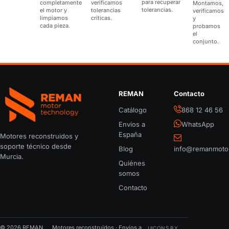
para recuperar
completamente
verificamos
Montamos,
tolerancias.
el motor y
tolerancias
verificamos
limpiamos
críticas.
y
cada pieza.
probamos
el
conjunto.
REMAN
Contacto
REMAN Motor Parts
Catálogo
868 12 46 56
Envíos a
WhatsApp
España
Motores reconstruidos y
soporte técnico desde
Blog
info@remanmoto
Murcia.
Quiénes
somos
Contacto
© 2026 REMAN
Motores reconstruidos · Envíos a
UICONS BY