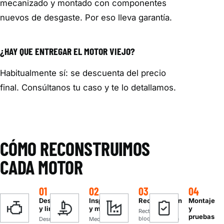
mecanizado y montado con componentes
nuevos de desgaste. Por eso lleva garantía.
¿HAY QUE ENTREGAR EL MOTOR VIEJO?
Habitualmente sí: se descuenta del precio
final. Consúltanos tu caso y te lo detallamos.
CÓMO RECONSTRUIMOS
CADA MOTOR
01
02
03
04
Desmontaje
Inspección
Rectificación
Montaje
y limpieza
y medición
y
Rectificamos
pruebas
bloque y culata
Desmontamos
Medimos y