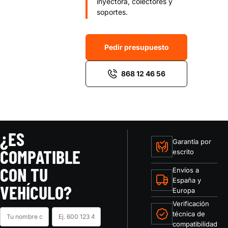
inyectora, colectores y
soportes.
Pedir presupuesto
868 12 46 56
¿ES
Garantía por
COMPATIBLE
escrito
CON TU
Envíos a
España y
VEHÍCULO?
Europa
Verificación
Nombre
Teléfono
técnica de
compatibilidad