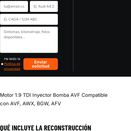
Email
Marca
y
Código
modelo
de
Cuéntanos
motor
tu
o
caso
matrícula
He leído la
Enviar
Política de
solicitud
privacidad
Motor 1.9 TDI Inyector Bomba AVF Compatible
con AVF, AWX, BGW, AFV
QUÉ INCLUYE LA RECONSTRUCCIÓN