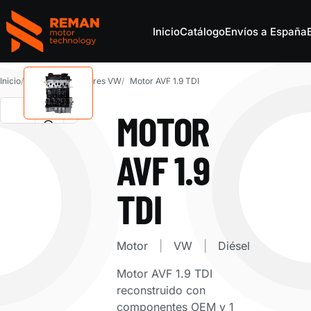
Inicio
Catálogo
Envíos a España
REMAN Motor Parts
Inicio
Catálogo
Motores VW
Motor AVF 1.9 TDI
MOTOR
AVF 1.9
TDI
Motor
VW
Diésel
Motor AVF 1.9 TDI
reconstruido con
componentes OEM y 1