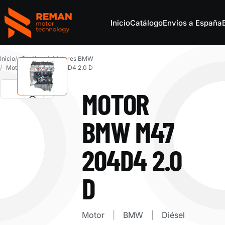
Inicio
Catálogo
Envíos a España
REMAN Motor Parts
Inicio
Catálogo
Motores BMW
Motor BMW M47 204D4 2.0 D
MOTOR
BMW M47
204D4 2.0
D
Motor
BMW
Diésel