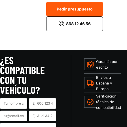
Pedir presupuesto
868 12 46 56
¿ES
Garantía por
COMPATIBLE
escrito
CON TU
Envíos a
España y
VEHÍCULO?
Europa
Verificación
Nombre
Teléfono
técnica de
compatibilidad
Email
Marca
y
Código