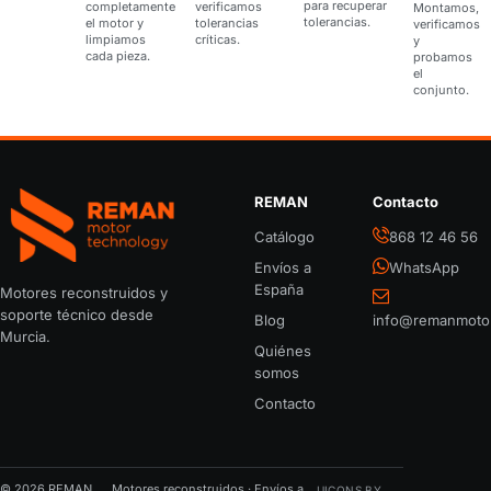
para recuperar
completamente
verificamos
Montamos,
tolerancias.
el motor y
tolerancias
verificamos
limpiamos
críticas.
y
cada pieza.
probamos
el
conjunto.
REMAN
Contacto
REMAN Motor Parts
Catálogo
868 12 46 56
Envíos a
WhatsApp
España
Motores reconstruidos y
soporte técnico desde
Blog
info@remanmoto
Murcia.
Quiénes
somos
Contacto
© 2026 REMAN
Motores reconstruidos · Envíos a
UICONS BY