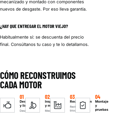
mecanizado y montado con componentes
nuevos de desgaste. Por eso lleva garantía.
¿HAY QUE ENTREGAR EL MOTOR VIEJO?
Habitualmente sí: se descuenta del precio
final. Consúltanos tu caso y te lo detallamos.
CÓMO RECONSTRUIMOS
CADA MOTOR
01
02
03
04
Desmontaje
Inspección
Rectificación
Montaje
y limpieza
y medición
y
Rectificamos
pruebas
bloque y culata
Desmontamos
Medimos y