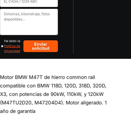
modelo
de
Cuéntanos
motor
tu
o
caso
matrícula
He leído la
Enviar
Política de
solicitud
privacidad
Motor BMW M47T de hierro common rail
compatible con BMW 118D, 120D, 318D, 320D,
X3, con potencias de 90kW, 110kW, y 120kW
(M47TU2D20, M47204D4). Motor aligerado. 1
año de garantía