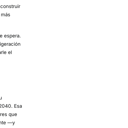
econstruir
n más
se espera.
igeración
rle el
u
 2040. Esa
tres que
ante —y