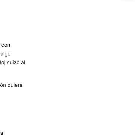
o con
 algo
oj suizo al
ión quiere
la