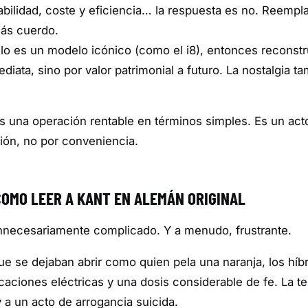
abilidad, coste y eficiencia… la respuesta es no. Reempl
Más cuerdo.
lo es un modelo icónico (como el i8), entonces reconstru
diata, sino por valor patrimonial a futuro. La nostalgia t
 una operación rentable en términos simples. Es un act
ción, no por conveniencia.
COMO LEER A KANT EN ALEMÁN ORIGINAL
, innecesariamente complicado. Y a menudo, frustrante.
e se dejaban abrir como quien pela una naranja, los híb
caciones eléctricas y una dosis considerable de fe. La t
a un acto de arrogancia suicida.