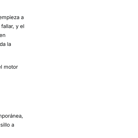
 empieza a
llar, y el
 en
da la
el motor
emporánea,
illo a