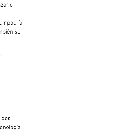
azar o
ir podría
ambién se
o
ridos
ecnología