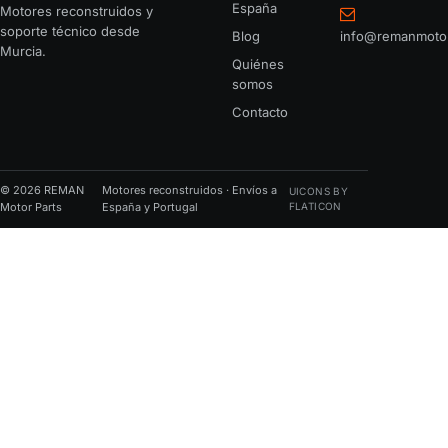
España
Motores reconstruidos y
soporte técnico desde
Blog
info@remanmoto
Murcia.
Quiénes
somos
Contacto
© 2026 REMAN
Motores reconstruidos · Envíos a
UICONS BY
Motor Parts
España y Portugal
FLATICON