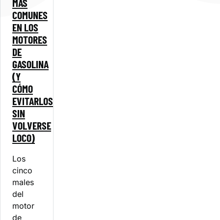
MÁS
COMUNES
EN LOS
MOTORES
DE
GASOLINA
(Y
CÓMO
EVITARLOS
SIN
VOLVERSE
LOCO)
Los
cinco
males
del
motor
de