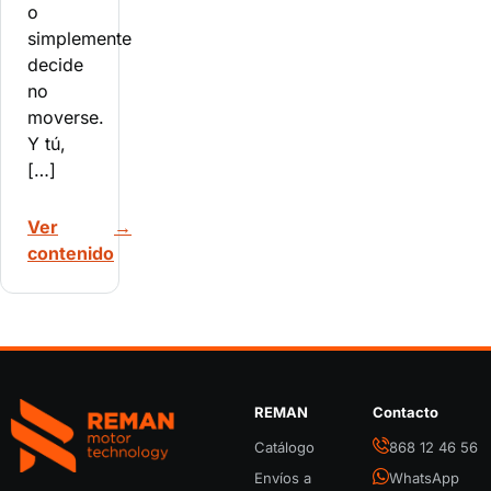
o
simplemente
decide
no
moverse.
Y tú,
[…]
Ver
→
contenido
REMAN
Contacto
REMAN Motor Parts
Catálogo
868 12 46 56
Envíos a
WhatsApp